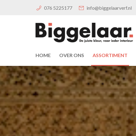
076 5225177
info@biggelaarverf.nl
HOME
OVER ONS
ASSORTIMENT