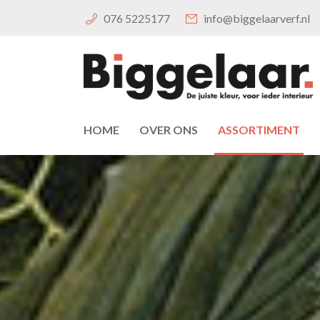
076 5225177
info@biggelaarverf.nl
HOME
OVER ONS
ASSORTIMENT