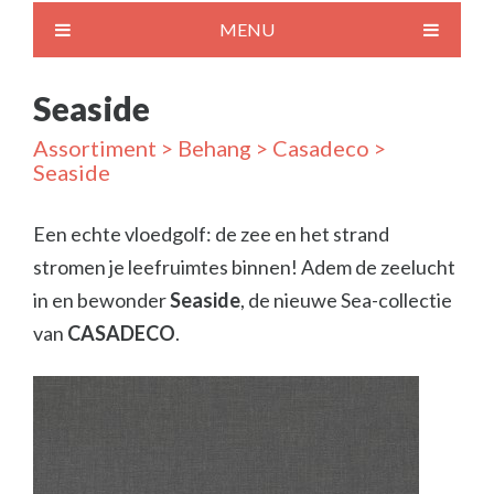
MENU
Seaside
Assortiment
>
Behang
>
Casadeco
>
Seaside
Een echte vloedgolf: de zee en het strand
stromen je leefruimtes binnen! Adem de zeelucht
in en bewonder
Seaside
, de nieuwe Sea-collectie
van
CASADECO
.