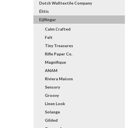
Dutch Walltextile Company
Élitis
Eijffinger
Calm Crafted
Felt
Tiny Treasures
Rifle Paper Co.
Magnifique
ANAM
Riviera Maison
Sensory
Groovy
Linen Look
Solange
Gilded