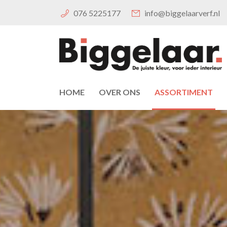
076 5225177
info@biggelaarverf.nl
HOME
OVER ONS
ASSORTIMENT