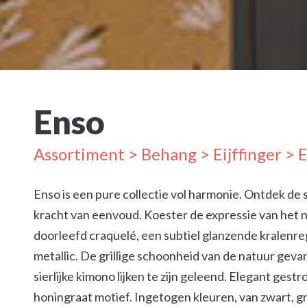
Enso
Assortiment
>
Behang
>
Eijffinger
> 
Enso is een pure collectie vol harmonie. Ontdek de
kracht van eenvoud. Koester de expressie van het nu
doorleefd craquelé, een subtiel glanzende kralenr
metallic. De grillige schoonheid van de natuur gev
sierlijke kimono lijken te zijn geleend. Elegant ges
honingraat motief. Ingetogen kleuren, van zwart, grij