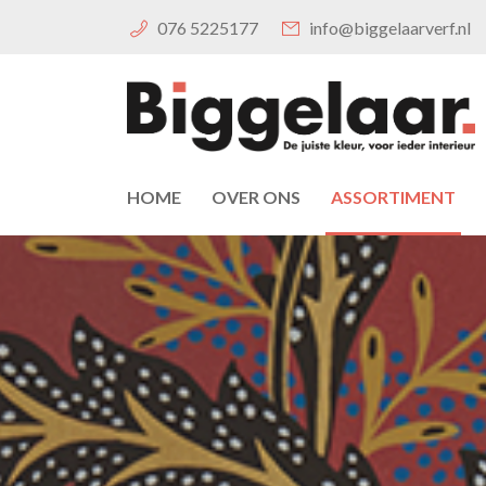
076 5225177
info@biggelaarverf.nl
HOME
OVER ONS
ASSORTIMENT