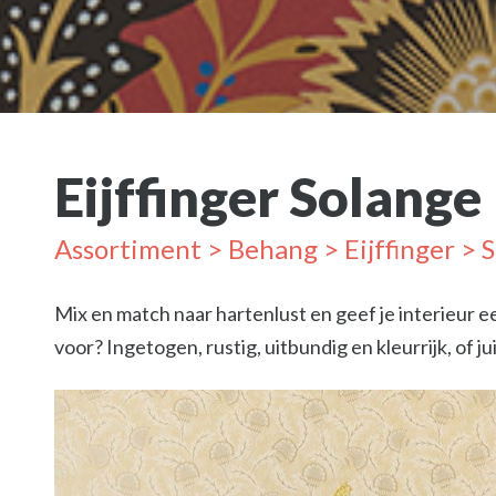
Eijffinger Solange
Assortiment
>
Behang
>
Eijffinger
> S
Mix en match naar hartenlust en geef je interieur ee
voor? Ingetogen, rustig, uitbundig en kleurrijk, of j