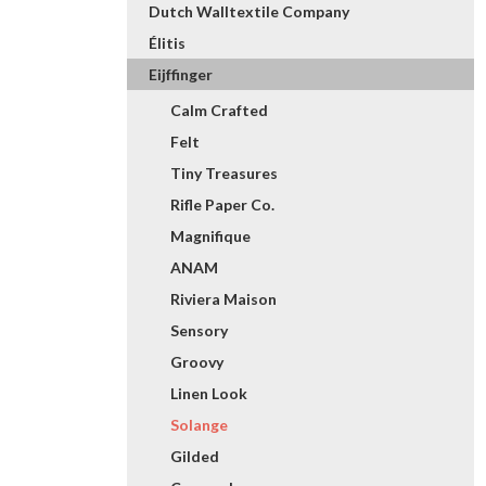
Dutch Walltextile Company
Élitis
Eijffinger
Calm Crafted
Felt
Tiny Treasures
Rifle Paper Co.
Magnifique
ANAM
Riviera Maison
Sensory
Groovy
Linen Look
Solange
Gilded