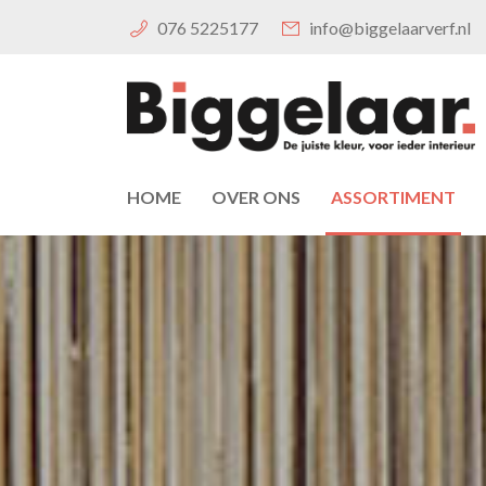
076 5225177
info@biggelaarverf.nl
HOME
OVER ONS
ASSORTIMENT