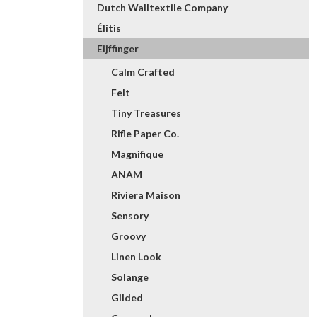
Dutch Walltextile Company
Élitis
Eijffinger
Calm Crafted
Felt
Tiny Treasures
Rifle Paper Co.
Magnifique
ANAM
Riviera Maison
Sensory
Groovy
Linen Look
Solange
Gilded