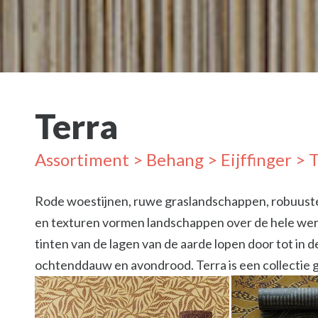
Terra
Assortiment
>
Behang
>
Eijffinger
> T
Rode woestijnen, ruwe graslandschappen, robuuste
en texturen vormen landschappen over de hele were
tinten van de lagen van de aarde lopen door tot in de
ochtenddauw en avondrood. Terra is een collectie g