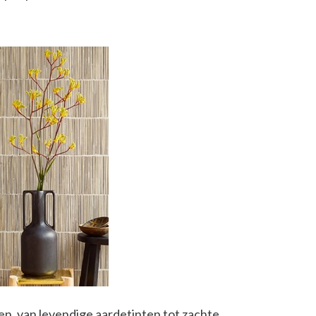
en, van levendige aardetinten tot zachte