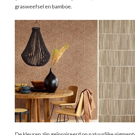
grasweefsel en bamboe.
De kleuren zijn geïnspireerd op natuurlijke pigment