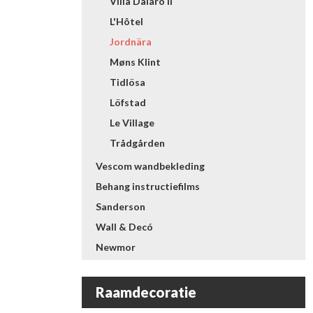
Villa Dalarö II
L'Hôtel
Jordnära
Møns Klint
Tidlösa
Löfstad
Le Village
Trådgården
Vescom wandbekleding
Behang instructiefilms
Sanderson
Wall & Decó
Newmor
Raamdecoratie