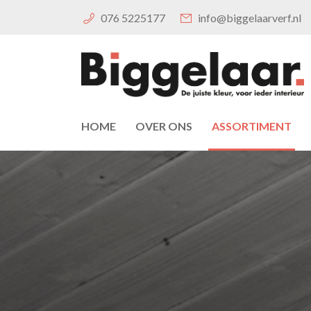
076 5225177
info@biggelaarverf.nl
HOME
OVER ONS
ASSORTIMENT