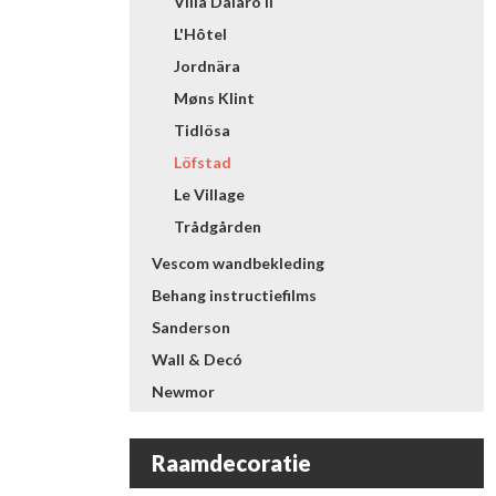
Villa Dalarö II
L'Hôtel
Jordnära
Møns Klint
Tidlösa
Löfstad
Le Village
Trådgården
Vescom wandbekleding
Behang instructiefilms
Sanderson
Wall & Decó
Newmor
Raamdecoratie