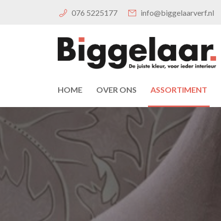
076 5225177
info@biggelaarverf.nl
HOME
OVER ONS
ASSORTIMENT