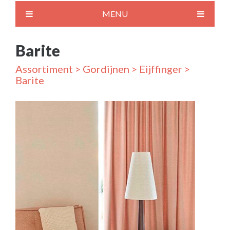
MENU
Barite
Assortiment
>
Gordijnen
>
Eijffinger
>
Barite