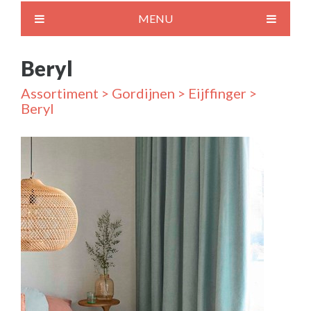
MENU
Beryl
Assortiment
>
Gordijnen
>
Eijffinger
>
Beryl