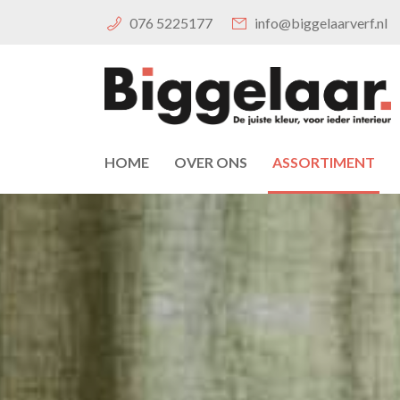
076 5225177
info@biggelaarverf.nl
HOME
OVER ONS
ASSORTIMENT