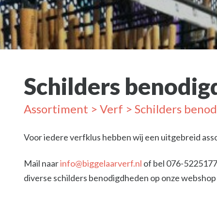
Schilders benodi
Assortiment
>
Verf
> Schilders beno
Voor iedere verfklus hebben wij een uitgebreid ass
Mail naar
info@biggelaarverf.nl
of bel 076-5225177
diverse schilders benodigdheden op onze websho