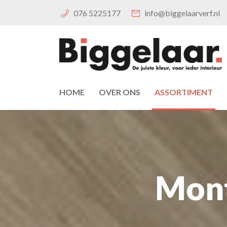
076 5225177
info@biggelaarverf.nl
HOME
OVER ONS
ASSORTIMENT
Mont