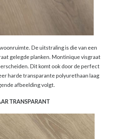
woonruimte. De uitstraling is die van een
raat gelegde planken. Montinique visgraat
nderscheiden. Dit komt ook door de perfect
eer harde transparante polyurethaan laag
gende afbeelding volgt.
AAR TRANSPARANT