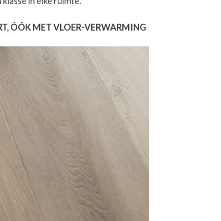
klasse in elke ruimte.
RT, ÓÓK MET VLOER-VERWARMING