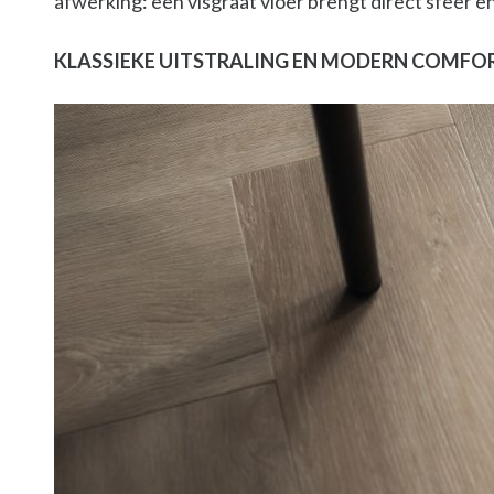
afwerking: een visgraat vloer brengt direct sfeer en 
KLASSIEKE UITSTRALING EN MODERN COMFO