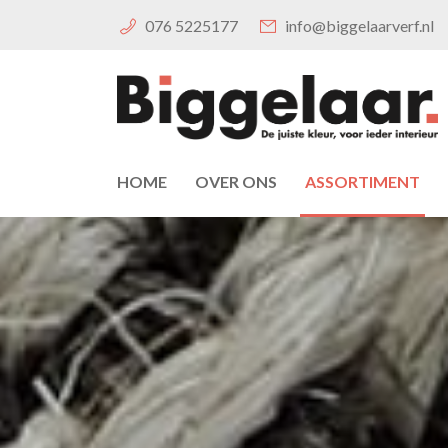
076 5225177
info@biggelaarverf.nl
HOME
OVER ONS
ASSORTIMENT