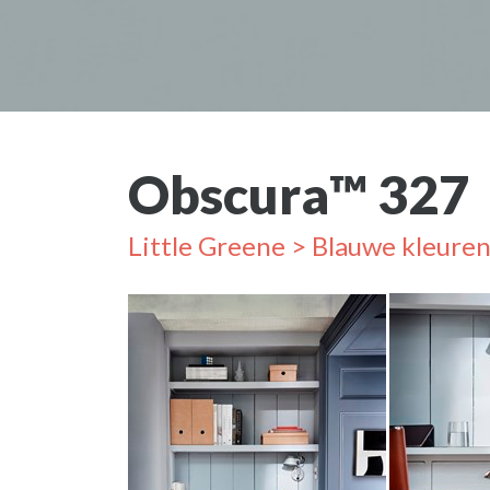
Obscura™️ 327
Little Greene
>
Blauwe kleure