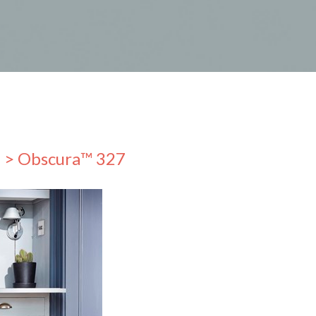
n
> Obscura™️ 327