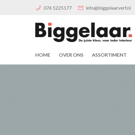
076 5225177
info@biggelaarverf.nl
HOME
OVER ONS
ASSORTIMENT