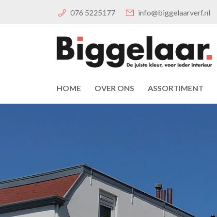
076 5225177
info@biggelaarverf.nl
HOME
OVER ONS
ASSORTIMENT